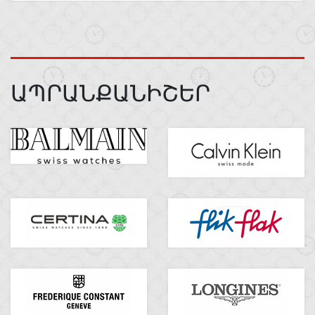
ԱՊՐԱՆՔԱՆԻՇԵՐ