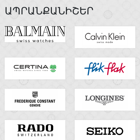
ԱՊՐԱՆՔԱՆԻՇԵՐ