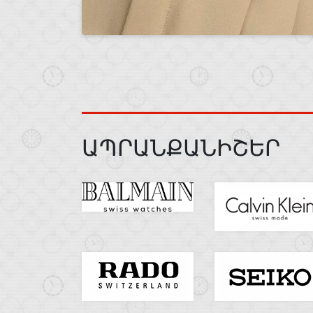
ԱՊՐԱՆՔԱՆԻՇԵՐ