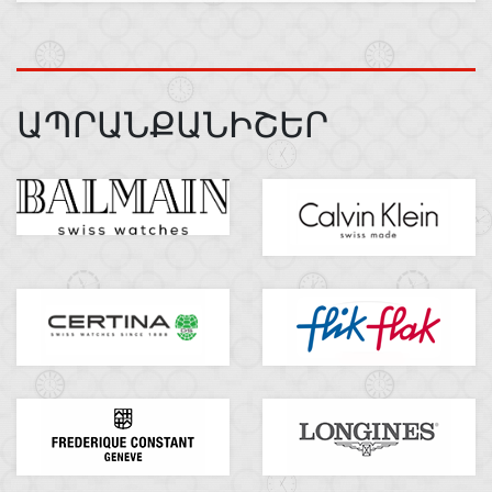
ԱՊՐԱՆՔԱՆԻՇԵՐ