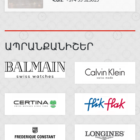
ԱՊՐԱՆՔԱՆԻՇԵՐ