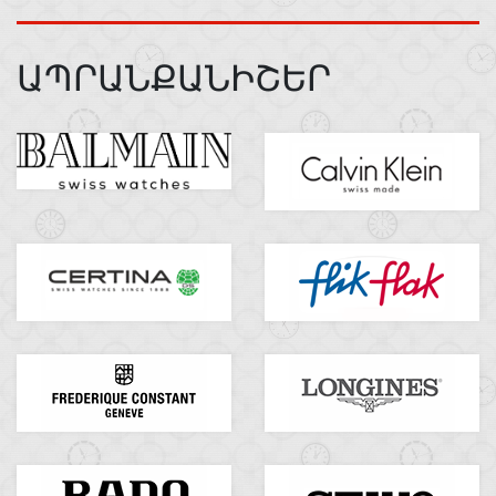
ԱՊՐԱՆՔԱՆԻՇԵՐ