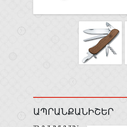
ԱՊՐԱՆՔԱՆԻՇԵՐ