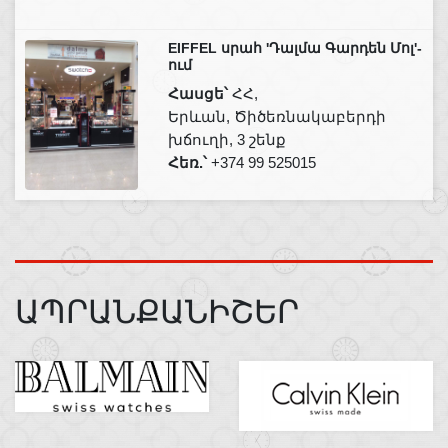
EIFFEL սրահ 'Դալմա Գարդեն Մոլ'-
ում
Հասցե՝
ՀՀ,
Երևան, Ծիծեռնակաբերդի
խճուղի, 3 շենք
Հեռ.՝
+374 99 525015
ԱՊՐԱՆՔԱՆԻՇԵՐ