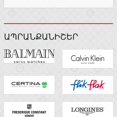
ԱՊՐԱՆՔԱՆԻՇԵՐ