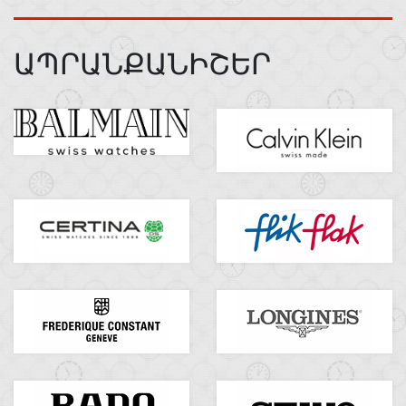
ԱՊՐԱՆՔԱՆԻՇԵՐ