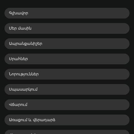
Գլխավոր
Մեր մասին
Ապրանքանիշեր
Սրահներ
Նորություններ
Սպասարկում
Վճարում
Առաքում և վերադարձ