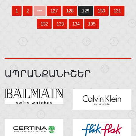
1
2
127
128
129
130
131
132
133
134
135
ԱՊՐԱՆՔԱՆԻՇԵՐ