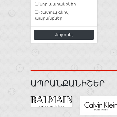
Նոր ապրանքներ
Հատուկ գնով
ապրանքներ
Ֆիլտրել
ԱՊՐԱՆՔԱՆԻՇԵՐ