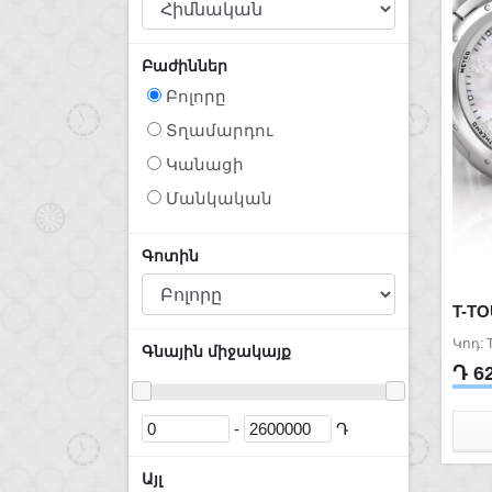
Բաժիններ
Բոլորը
Տղամարդու
Կանացի
Մանկական
Գոտին
T-T
Կոդ: 
Գնային միջակայք
Դ 6
-
Դ
Այլ