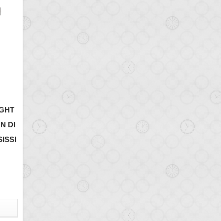
IGHT
N DI
SISSI