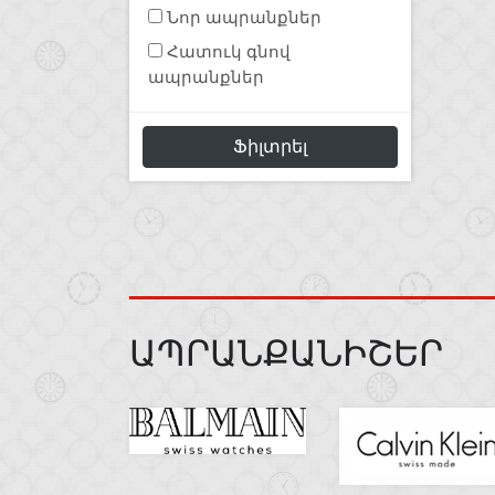
Նոր ապրանքներ
Հատուկ գնով
ապրանքներ
Ֆիլտրել
ԱՊՐԱՆՔԱՆԻՇԵՐ