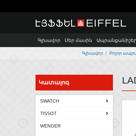
Գլխավոր
Մեր մասին
Ապրանքանիշե
Գլխավոր
Բոլոր ապր
Հետադարձ կապ
LA
Կատալոգ
SWATCH
TISSOT
WENGER