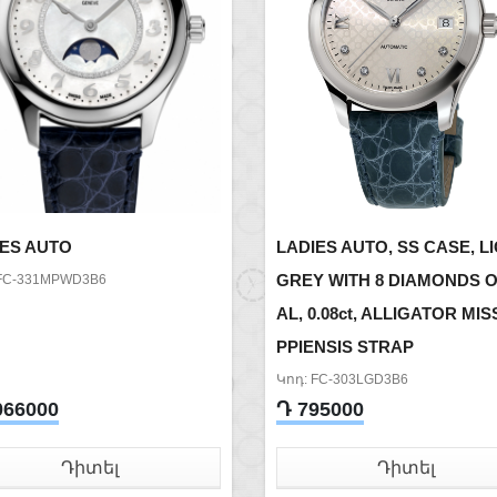
IES AUTO
LADIES AUTO, SS CASE, L
GREY WITH 8 DIAMONDS O
 FC-331MPWD3B6
AL, 0.08ct, ALLIGATOR MIS
PPIENSIS STRAP
Կոդ: FC-303LGD3B6
066000
Դ 795000
Դիտել
Դիտել