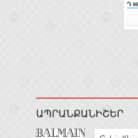
Դ 9
ԱՊՐԱՆՔԱՆԻՇԵՐ