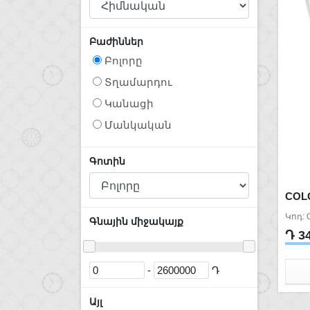
Բաժիններ
Բոլորը
Տղամարդու
Կանացի
Մանկական
Գոտին
COL
Կոդ: 
Գնային միջակայք
Դ 3
-
Դ
Այլ