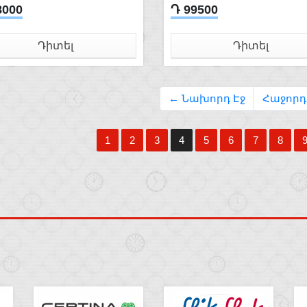
8000
Դ 99500
Դիտել
Դիտել
← Նախորդ Էջ
Հաջորդ
1
2
3
4
5
6
7
8