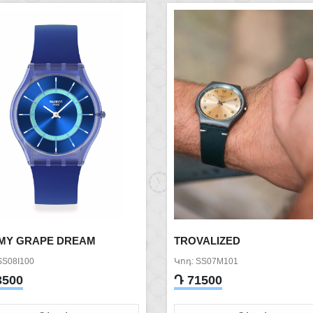
MY GRAPE DREAM
TROVALIZED
SS08I100
Կոդ: SS07M101
3500
Դ 71500