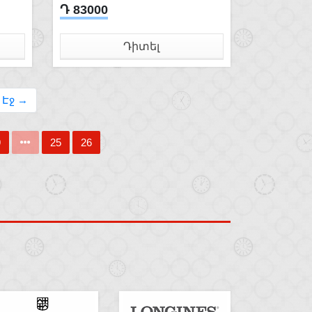
Դ 83000
Դիտել
 Էջ →
9
25
26